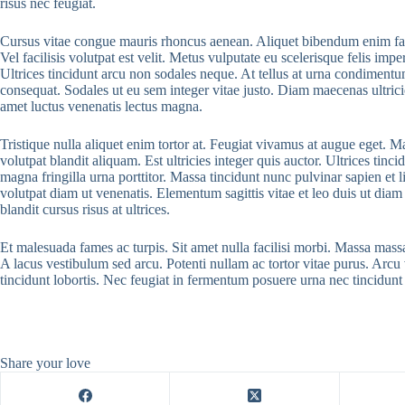
risus nec feugiat.
Cursus vitae congue mauris rhoncus aenean. Aliquet bibendum enim facil
Vel facilisis volutpat est velit. Metus vulputate eu scelerisque felis imp
Ultrices tincidunt arcu non sodales neque. At tellus at urna condimentu
consequat. Sodales ut eu sem integer vitae justo. Diam maecenas ultrici
amet luctus venenatis lectus magna.
Tristique nulla aliquet enim tortor at. Feugiat vivamus at augue eget. 
volutpat blandit aliquam. Est ultricies integer quis auctor. Ultrices tin
magna fringilla urna porttitor. Massa tincidunt nunc pulvinar sapien et
volutpat diam ut venenatis. Elementum sagittis vitae et leo duis ut di
blandit cursus risus at ultrices.
Et malesuada fames ac turpis. Sit amet nulla facilisi morbi. Massa massa 
A lacus vestibulum sed arcu. Potenti nullam ac tortor vitae purus. Arc
tincidunt lobortis. Nec feugiat in fermentum posuere urna nec tincidunt
Share your love