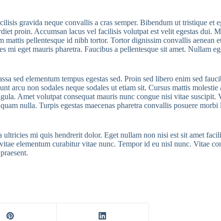
isis gravida neque convallis a cras semper. Bibendum ut tristique et eg
erdiet proin. Accumsan lacus vel facilisis volutpat est velit egestas dui.
m mattis pellentesque id nibh tortor. Tortor dignissim convallis aenean
es mi eget mauris pharetra. Faucibus a pellentesque sit amet. Nullam ege
Massa sed elementum tempus egestas sed. Proin sed libero enim sed fauci
cidunt arcu non sodales neque sodales ut etiam sit. Cursus mattis molestie
 ligula. Amet volutpat consequat mauris nunc congue nisi vitae suscipit
am quam nulla. Turpis egestas maecenas pharetra convallis posuere morbi
ultricies mi quis hendrerit dolor. Eget nullam non nisi est sit amet facil
u vitae elementum curabitur vitae nunc. Tempor id eu nisl nunc. Vitae c
 praesent.