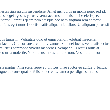
estas quis ipsum suspendisse. Amet nisl purus in mollis nunc sed id.
 Massa eget egestas purus viverra accumsan in nisl nisi scelerisque.
 et tortor. Tempus quam pellentesque nec nam aliquam sem et tortor
t felis eget nunc lobortis mattis aliquam faucibus. Ut aliquam purus sit
bus turpis in. Vulputate odio ut enim blandit volutpat maecenas
 a iaculis. Cras ornare arcu dui vivamus. Sit amet luctus venenatis lectus
. Vel risus commodo viverra maecenas. Semper quis lectus nulla at
 leo urna molestie. Nibh tellus molestie nunc non. Vestibulum morbi
isis magna. Nisi scelerisque eu ultrices vitae auctor eu augue ut lectus.
ongue eu consequat ac felis donec et. Ullamcorper dignissim cras